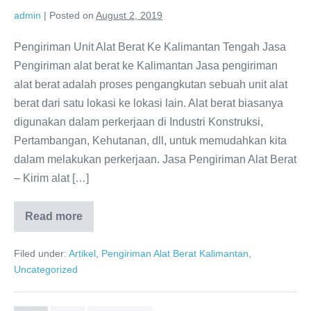
admin
|
Posted on
August 2, 2019
Pengiriman Unit Alat Berat Ke Kalimantan Tengah Jasa
Pengiriman alat berat ke Kalimantan Jasa pengiriman
alat berat adalah proses pengangkutan sebuah unit alat
berat dari satu lokasi ke lokasi lain. Alat berat biasanya
digunakan dalam perkerjaan di Industri Konstruksi,
Pertambangan, Kehutanan, dll, untuk memudahkan kita
dalam melakukan perkerjaan. Jasa Pengiriman Alat Berat
– Kirim alat […]
Read more
Jasa
Pengiriman
Alat
Filed under:
Artikel
,
Pengiriman Alat Berat Kalimantan
,
Berat
Kalimantan
Uncategorized
Tengah
|
0821.3932.1991