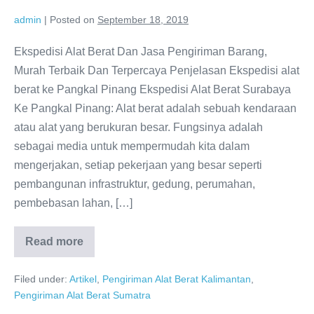
admin
|
Posted on
September 18, 2019
Ekspedisi Alat Berat Dan Jasa Pengiriman Barang,
Murah Terbaik Dan Terpercaya Penjelasan Ekspedisi alat
berat ke Pangkal Pinang Ekspedisi Alat Berat Surabaya
Ke Pangkal Pinang: Alat berat adalah sebuah kendaraan
atau alat yang berukuran besar. Fungsinya adalah
sebagai media untuk mempermudah kita dalam
mengerjakan, setiap pekerjaan yang besar seperti
pembangunan infrastruktur, gedung, perumahan,
pembebasan lahan, […]
Read more
Ekspedisi
Alat
Berat
Filed under:
Artikel
,
Pengiriman Alat Berat Kalimantan
,
Surabaya
Tujuan
Pengiriman Alat Berat Sumatra
Pangkal
Pinang