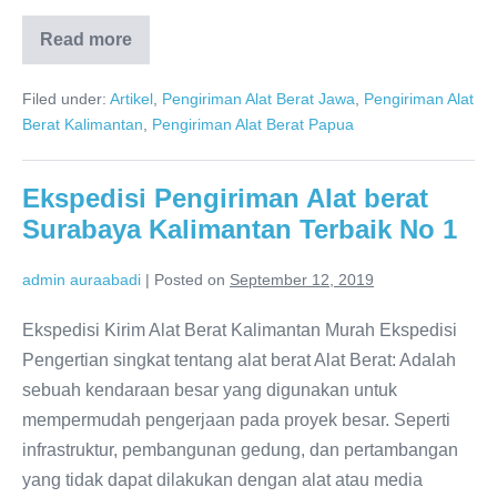
Read more
Jasa
pengiriman
alat
Filed under:
Artikel
,
Pengiriman Alat Berat Jawa
,
Pengiriman Alat
berat
Surabaya
Berat Kalimantan
,
Pengiriman Alat Berat Papua
ke
Dumai,
Pekanbaru
Ekspedisi Pengiriman Alat berat
Surabaya Kalimantan Terbaik No 1
admin auraabadi
|
Posted on
September 12, 2019
Ekspedisi Kirim Alat Berat Kalimantan Murah Ekspedisi
Pengertian singkat tentang alat berat Alat Berat: Adalah
sebuah kendaraan besar yang digunakan untuk
mempermudah pengerjaan pada proyek besar. Seperti
infrastruktur, pembangunan gedung, dan pertambangan
yang tidak dapat dilakukan dengan alat atau media