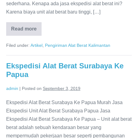
sederhana. Kenapa ada jasa ekspedisi alat berat ini?
Karena biaya unit alat berat baru tinggi, […]
Read more
Ekspedisi
Pengiriman
Alat
Filed under:
Artikel
,
Pengiriman Alat Berat Kalimantan
berat
Surabaya
Kalimantan
Terbaik
Ekspedisi Alat Berat Surabaya Ke
No
1
Papua
admin
|
Posted on
September 3, 2019
Ekspedisi Alat Berat Surabaya Ke Papua Murah Jasa
Ekspedisi Unit Alat Berat Surabaya Papua Jasa
Ekspedisi Alat Berat Surabaya Ke Papua – Unit alat berat
berat adalah sebuah kendaraan besar yang
mempermudah pekerjaan besar seperti pembangunan