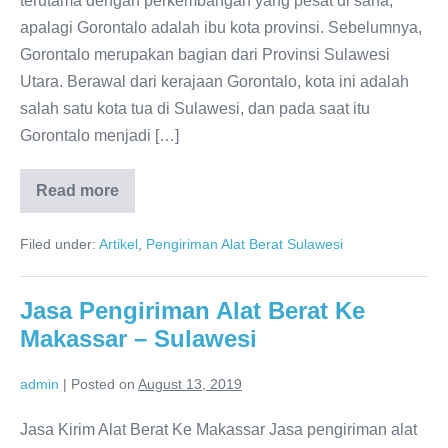
terutama dengan perkembangan yang pesat di sana,
apalagi Gorontalo adalah ibu kota provinsi. Sebelumnya,
Gorontalo merupakan bagian dari Provinsi Sulawesi
Utara. Berawal dari kerajaan Gorontalo, kota ini adalah
salah satu kota tua di Sulawesi, dan pada saat itu
Gorontalo menjadi […]
Read more
Jasa
Pengiriman
Alat
Filed under:
Artikel
,
Pengiriman Alat Berat Sulawesi
Berat
Gorontalo
–
Sulawesi
Jasa Pengiriman Alat Berat Ke
Makassar – Sulawesi
admin
|
Posted on
August 13, 2019
Jasa Kirim Alat Berat Ke Makassar Jasa pengiriman alat