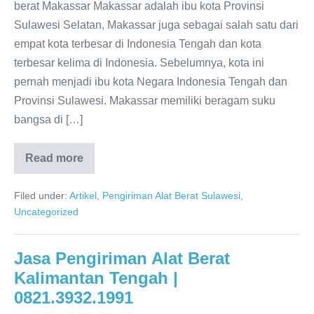
berat Makassar Makassar adalah ibu kota Provinsi
Sulawesi Selatan, Makassar juga sebagai salah satu dari
empat kota terbesar di Indonesia Tengah dan kota
terbesar kelima di Indonesia. Sebelumnya, kota ini
pernah menjadi ibu kota Negara Indonesia Tengah dan
Provinsi Sulawesi. Makassar memiliki beragam suku
bangsa di […]
Read more
Jasa
Pengiriman
Alat
Filed under:
Artikel
,
Pengiriman Alat Berat Sulawesi
,
Berat
Ke
Uncategorized
Makassar
–
Sulawesi
Jasa Pengiriman Alat Berat
Kalimantan Tengah |
0821.3932.1991