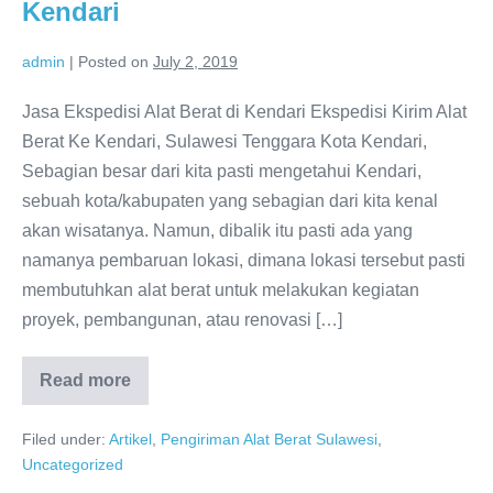
Kendari
admin
|
Posted on
July 2, 2019
Jasa Ekspedisi Alat Berat di Kendari Ekspedisi Kirim Alat
Berat Ke Kendari, Sulawesi Tenggara Kota Kendari,
Sebagian besar dari kita pasti mengetahui Kendari,
sebuah kota/kabupaten yang sebagian dari kita kenal
akan wisatanya. Namun, dibalik itu pasti ada yang
namanya pembaruan lokasi, dimana lokasi tersebut pasti
membutuhkan alat berat untuk melakukan kegiatan
proyek, pembangunan, atau renovasi […]
Read more
Ekspedisi
Pengiriman
Alat
Filed under:
Artikel
,
Pengiriman Alat Berat Sulawesi
,
Berat
di
Uncategorized
Kendari