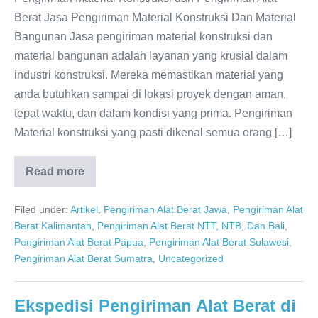
Berat Jasa Pengiriman Material Konstruksi Dan Material
Bangunan Jasa pengiriman material konstruksi dan
material bangunan adalah layanan yang krusial dalam
industri konstruksi. Mereka memastikan material yang
anda butuhkan sampai di lokasi proyek dengan aman,
tepat waktu, dan dalam kondisi yang prima. Pengiriman
Material konstruksi yang pasti dikenal semua orang […]
Read more
Jasa
Pengiriman
Material
Filed under:
Artikel
,
Pengiriman Alat Berat Jawa
,
Pengiriman Alat
Konstruksi
dan
Berat Kalimantan
,
Pengiriman Alat Berat NTT, NTB, Dan Bali
,
Pengiriman
Pengiriman Alat Berat Papua
,
Pengiriman Alat Berat Sulawesi
,
Alat
Berat
Pengiriman Alat Berat Sumatra
,
Uncategorized
Ekspedisi Pengiriman Alat Berat di