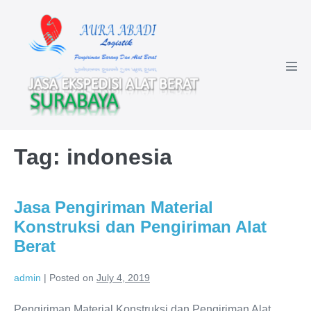
Skip
to
content
Men
Tog
Tag:
indonesia
Jasa Pengiriman Material
Konstruksi dan Pengiriman Alat
Berat
admin
|
Posted on
July 4, 2019
Pengiriman Material Konstruksi dan Pengiriman Alat