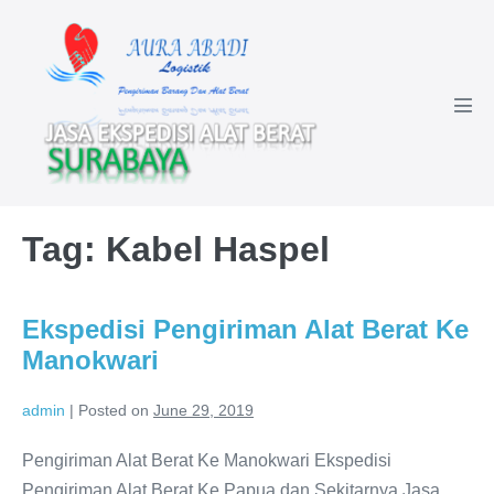
Skip
to
content
Men
Tog
Tag:
Kabel Haspel
Ekspedisi Pengiriman Alat Berat Ke
Manokwari
admin
|
Posted on
June 29, 2019
Pengiriman Alat Berat Ke Manokwari Ekspedisi
Pengiriman Alat Berat Ke Papua dan Sekitarnya Jasa